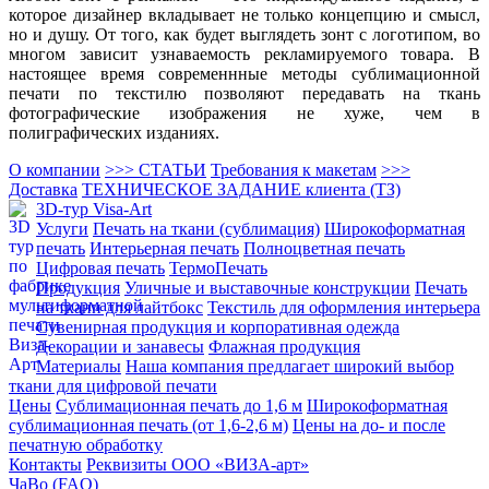
которое дизайнер вкладывает не только концепцию и смысл,
но и душу. От того, как будет выглядеть зонт с логотипом, во
многом зависит узнаваемость рекламируемого товара. В
настоящее время современнные методы сублимационной
печати по текстилю позволяют передавать на ткань
фотографические изображения не хуже, чем в
полиграфических изданиях.
О компании
>>> СТАТЬИ
Требования к макетам
>>>
Доставка
ТЕХНИЧЕСКОЕ ЗАДАНИЕ клиента (ТЗ)
3D-тур Visa-Art
Услуги
Печать на ткани (сублимация)
Широкоформатная
печать
Интерьерная печать
Полноцветная печать
Цифровая печать
ТермоПечать
Продукция
Уличные и выставочные конструкции
Печать
на ткани для лайтбокс
Текстиль для оформления интерьера
Сувенирная продукция и корпоративная одежда
Декорации и занавесы
Флажная продукция
Материалы
Наша компания предлагает широкий выбор
ткани для цифровой печати
Цены
Сублимационная печать до 1,6 м
Широкоформатная
сублимационная печать (от 1,6-2,6 м)
Цены на до- и после
печатную обработку
Контакты
Реквизиты ООО «ВИЗА-арт»
ЧаВо (FAQ)