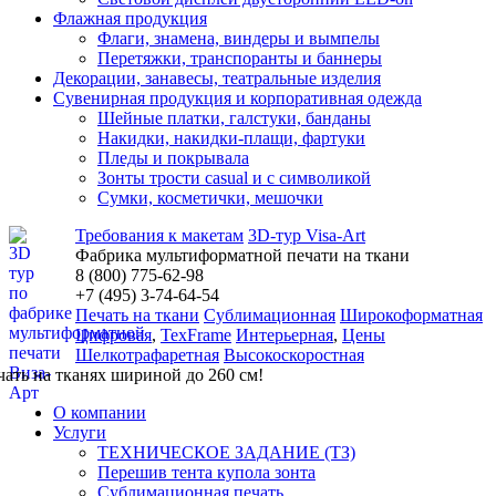
Флажная продукция
Флаги, знамена, виндеры и вымпелы
Перетяжки, транспоранты и баннеры
Декорации, занавесы, театральные изделия
Сувенирная продукция и корпоративная одежда
Шейные платки, галстуки, банданы
Накидки, накидки-плащи, фартуки
Пледы и покрывала
Зонты трости casual и с символикой
Сумки, косметички, мешочки
Требования к макетам
3D-тур Visa-Art
Фабрика мультиформатной печати на ткани
8 (800) 775-62-98
+7 (495)
3
-74-64-54
Печать на ткани
Сублимационная
Широкоформатная
Цифровая
,
TexFrame
Интерьерная
,
Цены
Шелкотрафаретная
Высокоскоростная
чать на тканях шириной до 260 см!
О компании
Услуги
ТЕХНИЧЕСКОЕ ЗАДАНИЕ (ТЗ)
Перешив тента купола зонта
Сублимационная печать