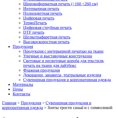
Широкоформатная печать (>160 <260 см)
Интерьерная печать
Полноцветная печать
Цифровая печать
ТермоПечать
Цифровая струйная печать
DTF печать
Шелкотрафаретная печать
Высокоскоростная печать
Продукция
Продукция с интерьерной печатью на ткани
Уличные и выставочные конструкции
Световые и несветовые короба для текстиля,
печать на ткани для лайтбокс
Флажная продукция
Декорации, занавесы, театральные изделия
Сувенирная продукция и корпоративная одежда
Материалы
Цены
Контакты
Главная
>
Продукция
>
Сувенирная продукция и
корпоративная одежда
>
Зонты трости casual и с символикой