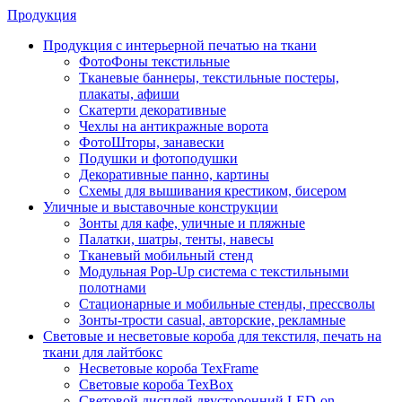
Продукция
Продукция с интерьерной печатью на ткани
ФотоФоны текстильные
Тканевые баннеры, текстильные постеры,
плакаты, афиши
Скатерти декоративные
Чехлы на антикражные ворота
ФотоШторы, занавески
Подушки и фотоподушки
Декоративные панно, картины
Схемы для вышивания крестиком, бисером
Уличные и выставочные конструкции
Зонты для кафе, уличные и пляжные
Палатки, шатры, тенты, навесы
Тканевый мобильный стенд
Модульная Pop-Up система с текстильными
полотнами
Стационарные и мобильные стенды, прессволы
Зонты-трости casual, авторские, рекламные
Световые и несветовые короба для текстиля, печать на
ткани для лайтбокс
Несветовые короба TexFrame
Световые короба TexBox
Световой дисплей двусторонний LED-on