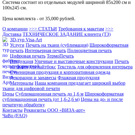
Система состоит из отдельных модулей шириной 85х200 см и
100х245 см.
Цена комплекта - от 35,000 рублей.
О компании
>>> СТАТЬИ
Требования к макетам
>>>
Доставка
ТЕХНИЧЕСКОЕ ЗАДАНИЕ клиента (ТЗ)
3D-тур Visa-Art
Услуги
Печать на ткани (сублимация)
Широкоформатная
печать
Интерьерная печать
Полноцветная печать
Цифровая печать
ТермоПечать
Продукция
Уличные и выставочные конструкции
Печать
на ткани для лайтбокс
Текстиль для оформления интерьера
Сувенирная продукция и корпоративная одежда
Декорации и занавесы
Флажная продукция
Материалы
Наша компания предлагает широкий выбор
ткани для цифровой печати
Цены
Сублимационная печать до 1,6 м
Широкоформатная
сублимационная печать (от 1,6-2,6 м)
Цены на до- и после
печатную обработку
Контакты
Реквизиты ООО «ВИЗА-арт»
ЧаВо (FAQ)