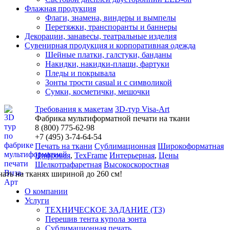
Флажная продукция
Флаги, знамена, виндеры и вымпелы
Перетяжки, транспоранты и баннеры
Декорации, занавесы, театральные изделия
Сувенирная продукция и корпоративная одежда
Шейные платки, галстуки, банданы
Накидки, накидки-плащи, фартуки
Пледы и покрывала
Зонты трости casual и с символикой
Сумки, косметички, мешочки
Требования к макетам
3D-тур Visa-Art
Фабрика мультиформатной печати на ткани
8 (800) 775-62-98
+7 (495)
3
-74-64-54
Печать на ткани
Сублимационная
Широкоформатная
Цифровая
,
TexFrame
Интерьерная
,
Цены
Шелкотрафаретная
Высокоскоростная
чать на тканях шириной до 260 см!
О компании
Услуги
ТЕХНИЧЕСКОЕ ЗАДАНИЕ (ТЗ)
Перешив тента купола зонта
Сублимационная печать