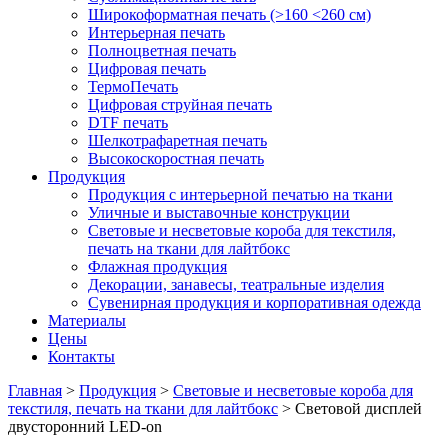
Широкоформатная печать (>160 <260 см)
Интерьерная печать
Полноцветная печать
Цифровая печать
ТермоПечать
Цифровая струйная печать
DTF печать
Шелкотрафаретная печать
Высокоскоростная печать
Продукция
Продукция с интерьерной печатью на ткани
Уличные и выставочные конструкции
Световые и несветовые короба для текстиля,
печать на ткани для лайтбокс
Флажная продукция
Декорации, занавесы, театральные изделия
Сувенирная продукция и корпоративная одежда
Материалы
Цены
Контакты
Главная
>
Продукция
>
Световые и несветовые короба для
текстиля, печать на ткани для лайтбокс
>
Световой дисплей
двусторонний LED-on