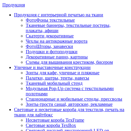
Продукция
Продукция с интерьерной печатью на ткани
ФотоФоны текстильные
Тканевые баннеры, текстильные постеры,
плакаты, афиши
Скатерти декоративные
Чехлы на антикражные ворота
ФотоШторы, занавески
Подушки и фотоподушки
Декоративные панно, картины
Схемы для вышивания крестиком, бисером
Уличные и выставочные конструкции
Зонты для кафе, уличные и пляжные
Палатки, шатры, тенты, навесы
Тканевый мобильный стенд
Модульная Pop-Up система с текстильными
полотнами
Стационарные и мобильные стенды, прессволы
Зонты-трости casual, авторские, рекламные
Световые и несветовые короба для текстиля, печать на
ткани для лайтбокс
Несветовые короба TexFrame
Световые короба TexBox
Световой дисплей двусторонний LED-on